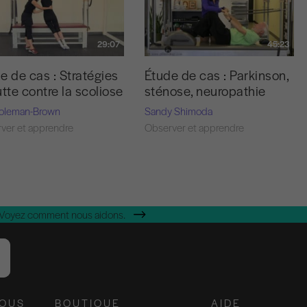
29:07
45:23
e de cas : Stratégies
Étude de cas : Parkinson,
utte contre la scoliose
sténose, neuropathie
Coleman-Brown
Sandy Shimoda
ver et apprendre
Observer et apprendre
 Voyez comment nous aidons.
NOUS
BOUTIQUE
AIDE