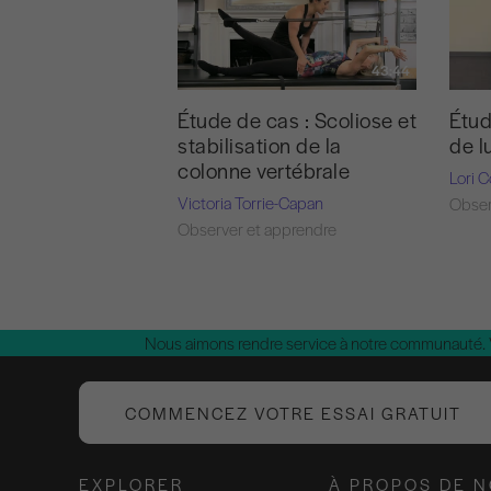
43:44
Étud
Étude de cas : Scoliose et
de l
stabilisation de la
colonne vertébrale
Lori 
Victoria Torrie-Capan
Obser
Observer et apprendre
Nous aimons rendre service à notre communauté.
COMMENCEZ VOTRE ESSAI GRATUIT
EXPLORER
À PROPOS DE 