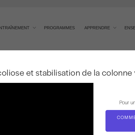
ENTRAÎNEMENT
PROGRAMMES
APPRENDRE
ENS
iose et stabilisation de la co
oliose et stabilisation de la colonne
Pour u
COMME