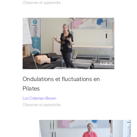
Instagram
@loricolemanbrown
.
Observer et apprendre
1:48:21
Ondulations et fluctuations en
Pilates
Lori Coleman-Brown
Observer et apprendre