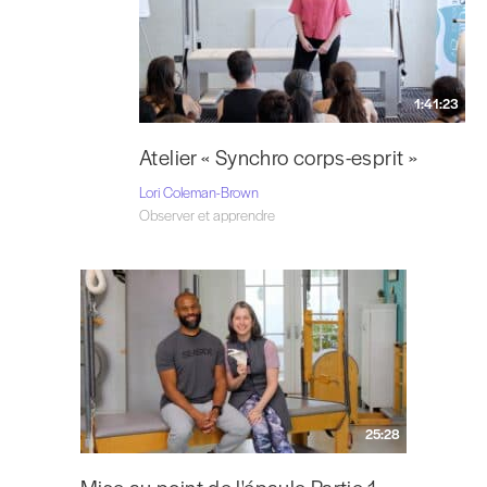
1:41:23
Atelier « Synchro corps-esprit »
Lori Coleman-Brown
Observer et apprendre
25:28