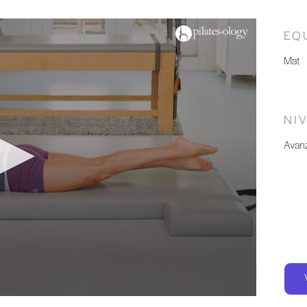
EQ
Mat
NI
Avan