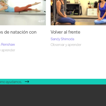
4:07
1
s de natación con
Volver al frente
Sandy Shimoda
es Renshaw
Observar y aprender
y aprender
cómo ayudamos.