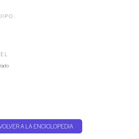
UIPO
VEL
zado
VOLVER A LA ENCICLOPEDIA