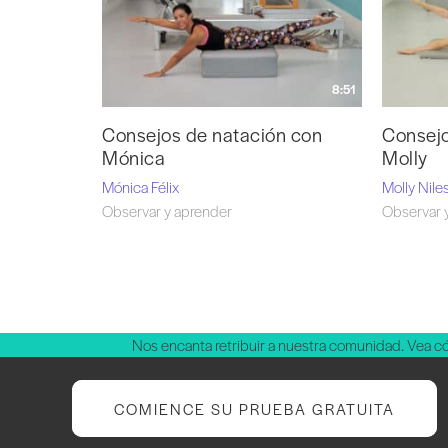
8:51
Consejos de natación con
Consejo
Mónica
Molly
Mónica Félix
Molly Nil
Observar y aprender
Observar 
Nos encanta retribuir a nuestra comunidad. Vea 
COMIENCE SU PRUEBA GRATUITA