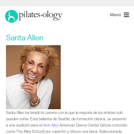
Menú
Sarita Allen
Sarita Allen ha tenido la carrera con la que la mayoría de los artistas solo pu
Sarita Allen ha tenido la carrera con la que la mayoría de los artistas solo
pueden soñar. Esta bailarina de Seattle, de formación clásica, se presentó
a una audición para el
Alvin Ailey
American Dance Center (ahora conocido
como The Ailey School) por capricho y obtuvo una beca. Seleccionada