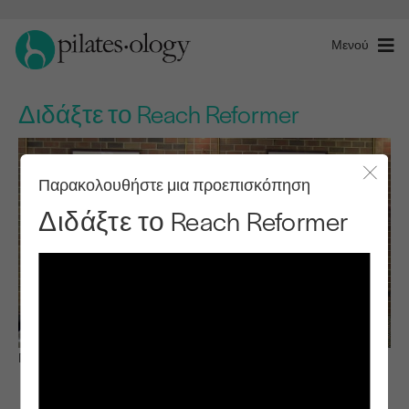
Μενού
Διδάξτε το Reach Reformer
Παρακολουθήστε μια προεπισκόπηση
Κλείσ
Διδάξτε το Reach Reformer
Παρατηρήστε & μάθετε