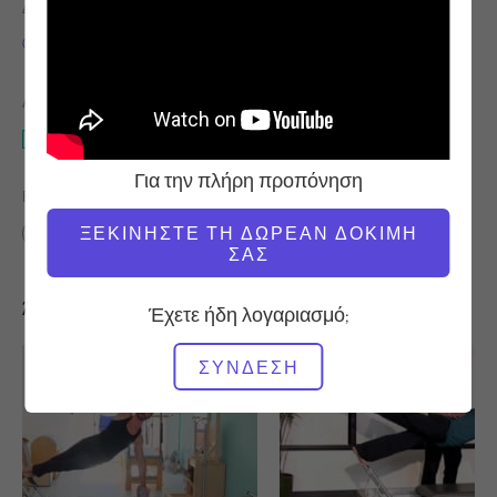
ΔΆΣΚΑΛΟΣ
ΏΡΑ ΒΊΝΤΕΟ
Chris Robinson
53:07
ΑΠΑΙΤΟΎΜΕΝΟΣ ΕΞΟΠΛΙΣΜΌΣ
Reformer
Για την πλήρη προπόνηση
ΒΡΕΊΤΕ ΠΑΡΌΜΟΙΕΣ ΤΆΞΕΙΣ ΓΙΑ
ΞΕΚΙΝΉΣΤΕ ΤΗ ΔΩΡΕΆΝ ΔΟΚΙΜΉ
50 - 60 λεπτά
Reformer
ΣΑΣ
Άλλες προπονήσεις που μπορεί να σας αρέσουν
Έχετε ήδη λογαριασμό;
ΣΎΝΔΕΣΗ