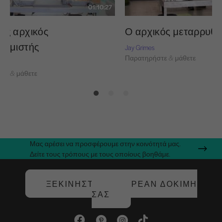
01:10:27
ης αρχικός
Ο αρχικός μεταρρυθμ
υθμιστής
Jay Grimes
Παρατηρήστε & μάθετε
τε & μάθετε
Μας αρέσει να προσφέρουμε στην κοινότητά μας.
Δείτε τους τρόπους με τους οποίους βοηθάμε.
ΞΕΚΙΝΉΣΤΕ ΤΗ ΔΩΡΕΆΝ ΔΟΚΙΜΉ
ΣΑΣ