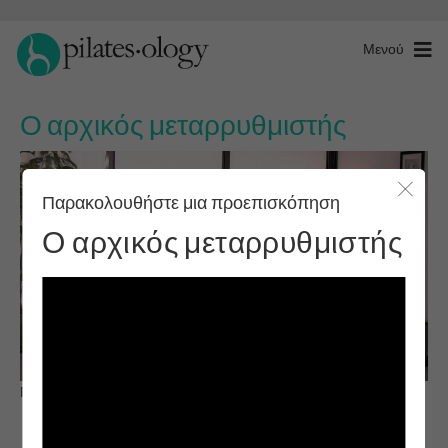
Μενού
Ο αρχικός μεταρρυθμιστής
Παρακολουθήστε μια προεπισκόπηση
Κλείσ
Ο αρχικός μεταρρυθμιστής
Παρατηρήστε & μάθετε