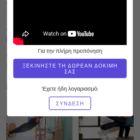
ΔΆΣΚΑΛΟΣ
ΏΡΑ ΒΊΝΤΕΟ
Jay Grimes
53:00
ΑΠΑΙΤΟΎΜΕΝΟΣ ΕΞΟΠΛΙΣΜΌΣ
Reformer
Για την πλήρη προπόνηση
ΒΡΕΊΤΕ ΠΑΡΌΜΟΙΕΣ ΤΆΞΕΙΣ ΓΙΑ
ΞΕΚΙΝΉΣΤΕ ΤΗ ΔΩΡΕΆΝ ΔΟΚΙΜΉ
50 - 60 λεπτά
Reformer
ΣΑΣ
Άλλες προπονήσεις που μπορεί να σας αρέσουν
Έχετε ήδη λογαριασμό;
ΣΎΝΔΕΣΗ