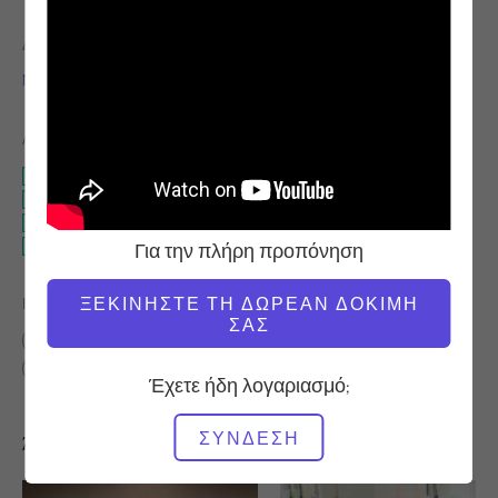
ΔΆΣΚΑΛΟΣ
ΏΡΑ ΒΊΝΤΕΟ
Niedra Gabriel
1:03:11
ΑΠΑΙΤΟΎΜΕΝΟΣ ΕΞΟΠΛΙΣΜΌΣ
Ολόκληρο το στούντιο
Διορθωτής ποδιών
Διορθωτής δακτύλων
2 x 4
Για την πλήρη προπόνηση
ΞΕΚΙΝΉΣΤΕ ΤΗ ΔΩΡΕΆΝ ΔΟΚΙΜΉ
ΒΡΕΊΤΕ ΠΑΡΌΜΟΙΕΣ ΤΆΞΕΙΣ ΓΙΑ
ΣΑΣ
50 - 60 λεπτά
Ολόκληρο το στούντιο
Διορθωτής ποδιών
Διορθωτής δακτύλων
2 x 4
Έχετε ήδη λογαριασμό;
ΣΎΝΔΕΣΗ
Άλλες προπονήσεις που μπορεί να σας αρέσουν