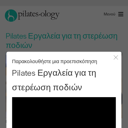
Μενού
Pilates Εργαλεία για τη στερέωση
ποδιών
Παρακολουθήστε μια προεπισκόπηση
Κλείσ
Pilates Εργαλεία για τη
στερέωση ποδιών
Παρατηρήστε & μάθετε