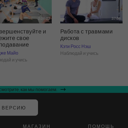
2:26:22
37:56
вершенствуйте и
Работа с травмами
ежите свое
дисков
подавание
Кэти Росс Нэш
же Майо
Наблюдай и учись
юдай и учись
мотрите, как мы помогаем.
Ю ВЕРСИЮ
МАГАЗИН
ПОМОЩЬ