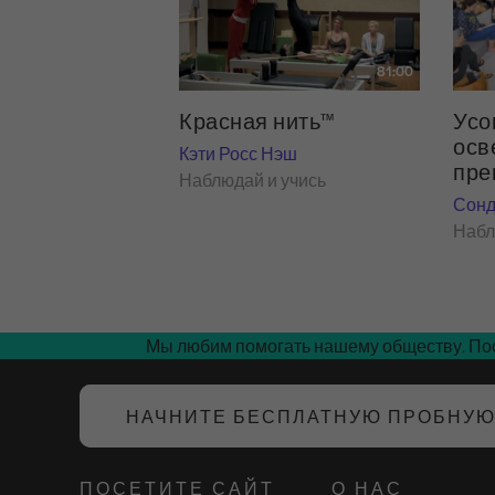
81:00
Красная нить™
Усо
осв
Кэти Росс Нэш
пре
Наблюдай и учись
Сонд
Набл
Мы любим помогать нашему обществу. Пос
НАЧНИТЕ БЕСПЛАТНУЮ ПРОБНУ
ПОСЕТИТЕ САЙТ
О НАС