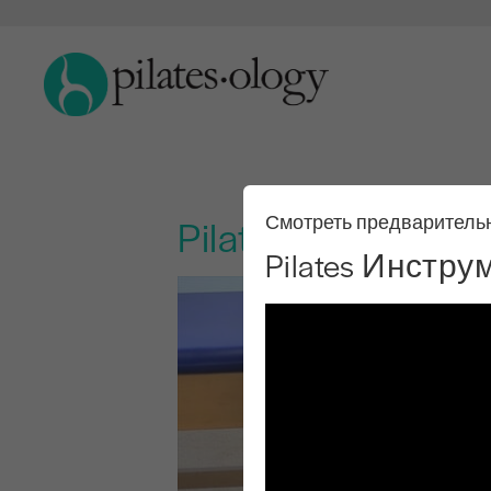
Pilates Инструм
Смотреть предваритель
Pilates Инстр