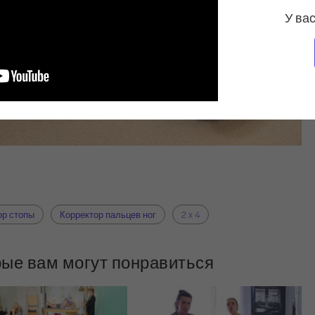
У вас
ор стопы
Корректор пальцев ног
2 x 4
рые вам могут понравиться