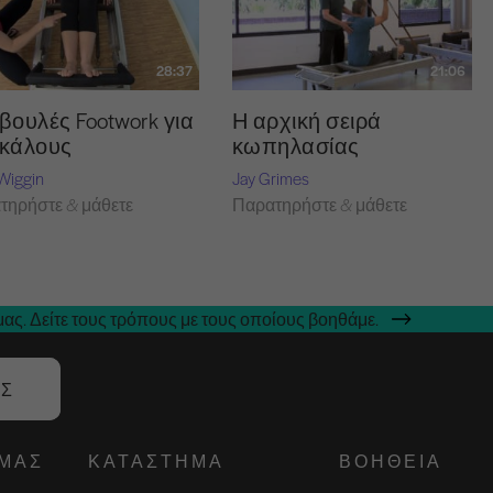
28:37
21:06
βουλές Footwork για
Η αρχική σειρά
κάλους
κωπηλασίας
Wiggin
Jay Grimes
τηρήστε & μάθετε
Παρατηρήστε & μάθετε
ας. Δείτε τους τρόπους με τους οποίους βοηθάμε.
ΑΣ
ΕΜΆΣ
ΚΑΤΆΣΤΗΜΑ
ΒΟΉΘΕΙΑ