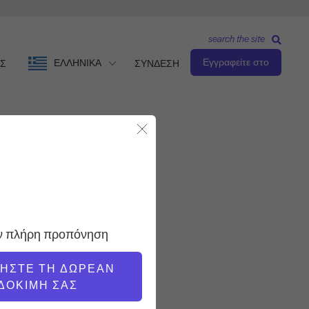
search the site
Εγγραφείτε στο
ΕΛΛΗΝΙΚΆ
Σ
ΣΥΝΔΕΣΗ
Κλείσιμο Modal
Παρατηρήστε & μάθετε
ΔΆΣΚΑΛΟΣ
ην πλήρη προπόνηση
Alycea Ungaro
ΝΉΣΤΕ ΤΗ ΔΩΡΕΆΝ
ΏΡΑ ΒΊΝΤΕΟ
ΔΟΚΙΜΉ ΣΑΣ
2:57