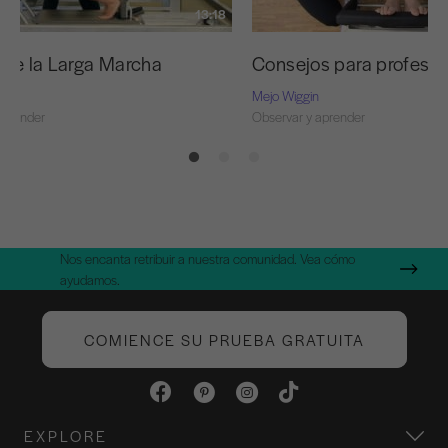
13:18
e de la Larga Marcha
Consejos para profesor
Mejo Wiggin
aprender
Observar y aprender
Nos encanta retribuir a nuestra comunidad. Vea cómo
ayudamos.
COMIENCE SU PRUEBA GRATUITA
EXPLORE