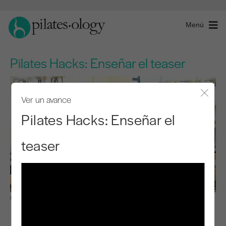
Menú
Pilates Hacks: Enseñar el teaser
Ver un avance
Cerra
Pilates Hacks: Enseñar el
teaser
Observar y aprender