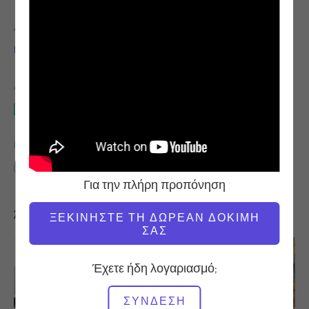
ΔΆΣΚΑΛΟΣ
ΏΡΑ ΒΊΝΤΕΟ
Νικόλ Σμιθ
1:30:40
ΑΠΑΙΤΟΎΜΕΝΟΣ ΕΞΟΠΛΙΣΜΌΣ
Mat
ΒΡΕΊΤΕ ΠΑΡΌΜΟΙΕΣ ΤΆΞΕΙΣ ΓΙΑ
60+ λεπτά
Mat
Για την πλήρη προπόνηση
Άλλες προπονήσεις που μπορεί να σας αρέσουν
ΞΕΚΙΝΉΣΤΕ ΤΗ ΔΩΡΕΆΝ ΔΟΚΙΜΉ
ΣΑΣ
Έχετε ήδη λογαριασμό;
ΣΎΝΔΕΣΗ