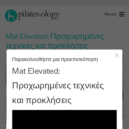
Μενού
Mat Elevated: Προχωρημένες
τεχνικές και προκλήσεις
Παρακολουθήστε μια προεπισκόπηση
Κλείσ
Mat Elevated:
Προχωρημένες τεχνικές
και προκλήσεις
Παρατηρήστε & μάθετε