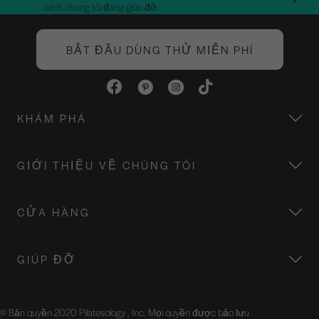
cách chúng tôi đang giúp đỡ.
BẮT ĐẦU DÙNG THỬ MIỄN PHÍ
KHÁM PHÁ
GIỚI THIỆU VỀ CHÚNG TÔI
CỬA HÀNG
GIÚP ĐỠ
© Bản quyền 2020 Pilatesology , Inc. Mọi quyền được bảo lưu