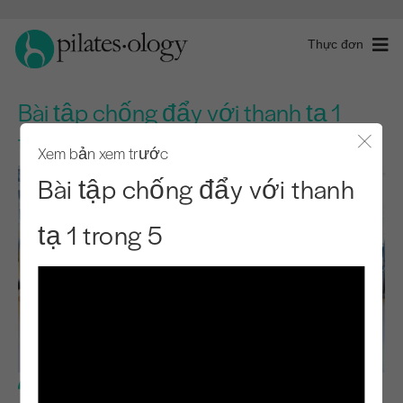
Thực đơn
Bài tập chống đẩy với thanh tạ 1
trong 5
Xem bản xem trước
Đóng 
Bài tập chống đẩy với thanh
tạ 1 trong 5
Trình độ trung cấp