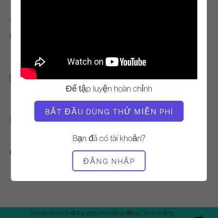
GIÁO VIÊN
NHỊP ĐỘ TẬP LUYỆN
Elaine Ewing
Vững chắc
THIẾT BỊ CẦN THIẾT
Thiết bị đẩy lên
Để tập luyện hoàn chỉnh
TÌM LỚP HỌC TƯƠNG TỰ CHO
BẮT ĐẦU DÙNG THỬ MIỄN PHÍ
Trung cấp
10 - 20 phút
Thiết bị đẩy lên
Bạn đã có tài khoản?
Các bài tập khác bạn có thể thích
ĐĂNG NHẬP
Chúng tôi thích đóng góp cho cộng đồng. Xem những