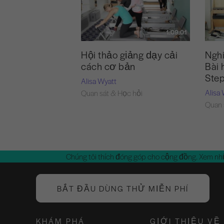
1:09:01
Hội thảo giảng dạy cải
Nghi
cách cơ bản
Bài 
Ste
Alisa Wyatt
Alisa
Quan sát & Học hỏi
Quan 
Chúng tôi thích đóng góp cho cộng đồng. Xem nh
BẮT ĐẦU DÙNG THỬ MIỄN PHÍ
KHÁM PHÁ
GIỚI THIỆU VỀ