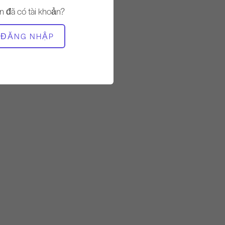
Vững chắc
n đã có tài khoản?
THIẾT BỊ CẦN THIẾT
ĐĂNG NHẬP
Thảm