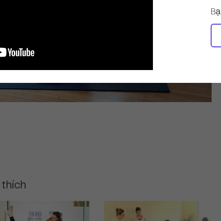
Bạ
 thích