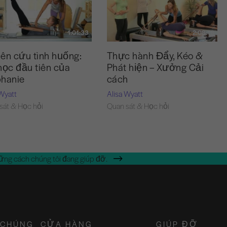
1:01:33
2:08:16
ên cứu tình huống:
Thực hành Đẩy, Kéo &
học đầu tiên của
Phát hiện – Xưởng Cải
phanie
cách
 Wyatt
Alisa Wyatt
sát & Học hỏi
Quan sát & Học hỏi
ững cách chúng tôi đang giúp đỡ.
 CHÚNG
CỬA HÀNG
GIÚP ĐỠ