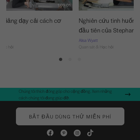
1:09:01
o giảng dạy cải cách cơ
Nghiên cứu tình huống:
đầu tiên của Stephanie
Alisa Wyatt
Học hỏi
Quan sát & Học hỏi
Chúng tôi thích đóng góp cho cộng đồng. Xem những
cách chúng tôi đang giúp đỡ.
BẮT ĐẦU DÙNG THỬ MIỄN PHÍ