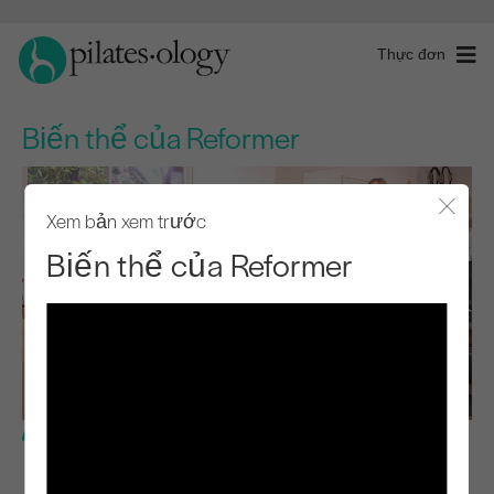
Thực đơn
Biến thể của Reformer
Xem bản xem trước
Đóng 
Biến thể của Reformer
Trình độ trung cấp