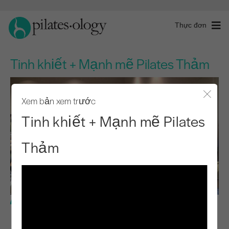
Thực đơn
Tinh khiết + Mạnh mẽ Pilates Thảm
Xem bản xem trước
Đóng 
Tinh khiết + Mạnh mẽ Pilates
Thảm
Trình độ trung cấp