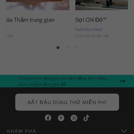
34:12
u của Thảm trung gian
Sợi Chỉ Đỏ™
Nash
Kathi Ross Nash
Học hỏi
Quan sát & Học hỏi
Chúng tôi thích đóng góp cho cộng đồng. Xem những
cách chúng tôi đang giúp đỡ.
BẮT ĐẦU DÙNG THỬ MIỄN PHÍ
KHÁM PHÁ