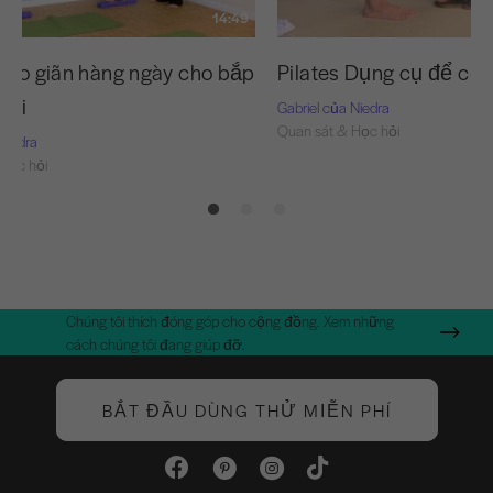
14:49
 kéo giãn hàng ngày cho bắp
Pilates Dụng cụ để cố 
vai
Gabriel của Niedra
Quan sát & Học hỏi
Niedra
Học hỏi
Chúng tôi thích đóng góp cho cộng đồng. Xem những
cách chúng tôi đang giúp đỡ.
BẮT ĐẦU DÙNG THỬ MIỄN PHÍ