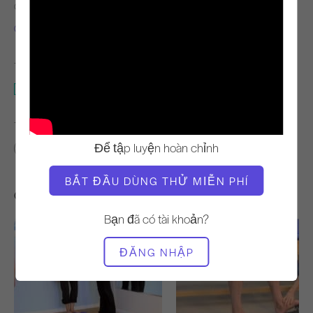
GIÁO VIÊN
NHỊP ĐỘ TẬP LUYỆN
Gabriel của Niedra
Chậm
THIẾT BỊ CẦN THIẾT
Thảm
TÌM LỚP HỌC TƯƠNG TỰ CHO
Để tập luyện hoàn chỉnh
Nền tảng
40 - 50 phút
Thảm
BẮT ĐẦU DÙNG THỬ MIỄN PHÍ
Các bài tập khác bạn có thể thích
Bạn đã có tài khoản?
ĐĂNG NHẬP