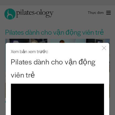
Thực đơn
Pilates dành cho vận động viên trẻ
Xem bản xem trước
Đóng 
Pilates dành cho vận động
viên trẻ
Cấp độ cơ bản