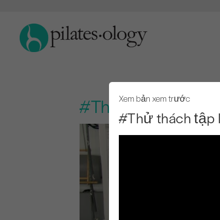
Xem bản xem trước
#Thử thách tập l
#Thử thách tập 