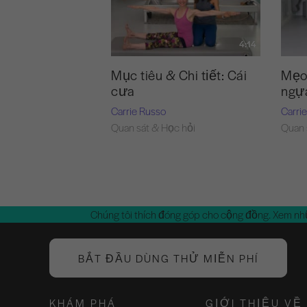
4:14
Mục tiêu & Chi tiết: Cái
Mẹo
cưa
ngựa
Carrie Russo
Carri
Quan sát & Học hỏi
Quan 
Chúng tôi thích đóng góp cho cộng đồng. Xem nh
BẮT ĐẦU DÙNG THỬ MIỄN PHÍ
KHÁM PHÁ
GIỚI THIỆU VỀ