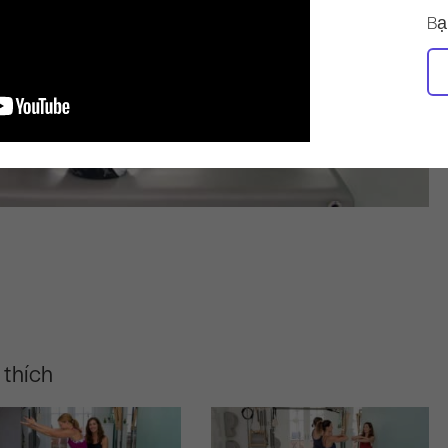
Bạ
 thích