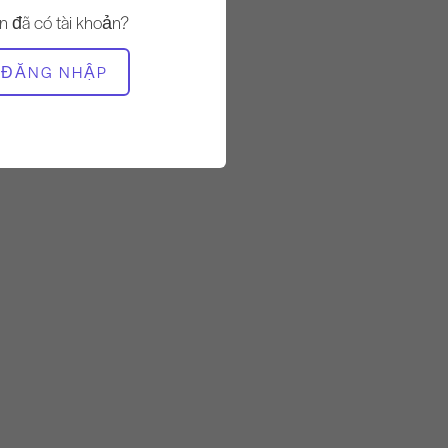
Nhanh
n đã có tài khoản?
THIẾT BỊ CẦN THIẾT
ĐĂNG NHẬP
Thảm