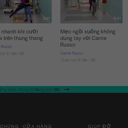
3:57
0:31
 nhanh khi cưỡi
Mẹo ngồi xuống không
 trên thùng thang
dùng tay với Carrie
Russo
e Russo
Carrie Russo
sát & Học hỏi
Quan sát & Học hỏi
ững cách chúng tôi đang giúp đỡ.
 CHÚNG
CỬA HÀNG
GIÚP ĐỠ