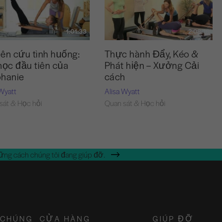
1:01:33
2:08:16
ên cứu tình huống:
Thực hành Đẩy, Kéo &
học đầu tiên của
Phát hiện – Xưởng Cải
phanie
cách
 Wyatt
Alisa Wyatt
sát & Học hỏi
Quan sát & Học hỏi
ững cách chúng tôi đang giúp đỡ.
 CHÚNG
CỬA HÀNG
GIÚP ĐỠ