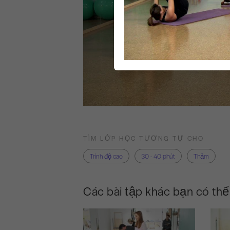
TÌM LỚP HỌC TƯƠNG TỰ CHO
Trình độ cao
30 - 40 phút
Thảm
Các bài tập khác bạn có thể