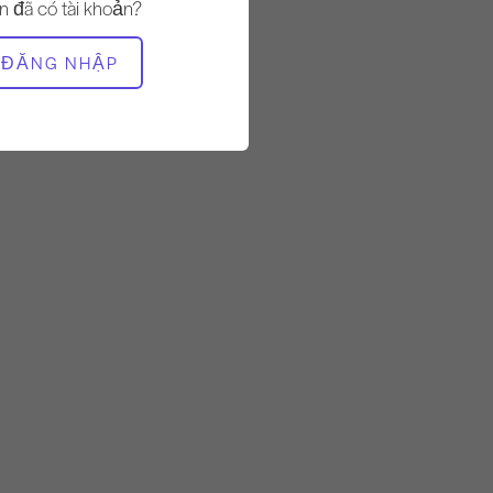
Nhanh
n đã có tài khoản?
ĐĂNG NHẬP
THIẾT BỊ CẦN THIẾT
Thảm