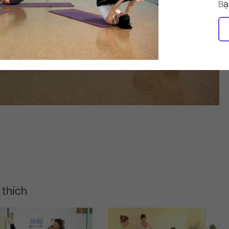
Bạ
 thích