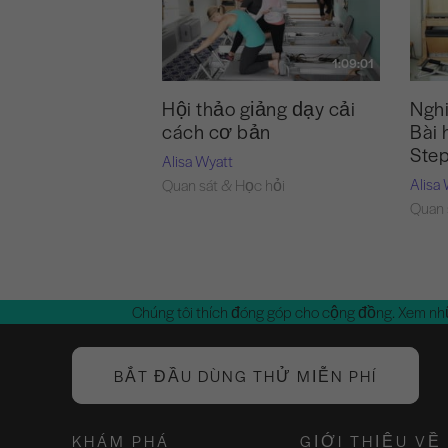
1:09:01
Hội thảo giảng dạy cải
Nghi
cách cơ bản
Bài 
Ste
Alisa Wyatt
Alisa
Quan sát & Học hỏi
Quan 
Chúng tôi thích đóng góp cho cộng đồng. Xem nh
BẮT ĐẦU DÙNG THỬ MIỄN PHÍ
KHÁM PHÁ
GIỚI THIỆU VỀ