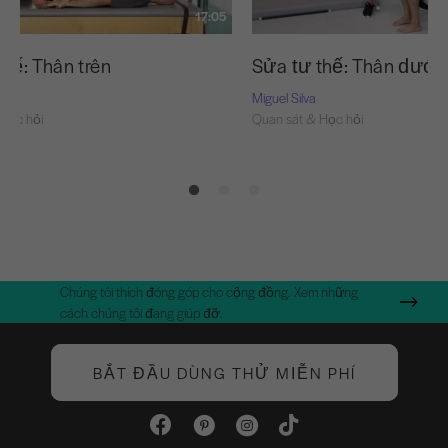
17:05
thế: Thân trên
Sửa tư thế: Thân dưới
Miguel Silva
Học hỏi
Quan sát & Học hỏi
Chúng tôi thích đóng góp cho cộng đồng. Xem những
cách chúng tôi đang giúp đỡ.
BẮT ĐẦU DÙNG THỬ MIỄN PHÍ