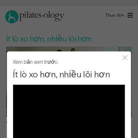
Thực đơn
Ít lò xo hơn, nhiều lõi hơn
Xem bản xem trước
Đóng 
Ít lò xo hơn, nhiều lõi hơn
Trình độ nâng cao