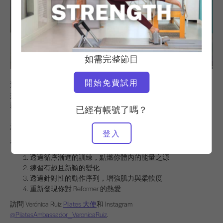
如需完整節目
開始免費試用
透過「
Reformer Strength
」系列課程，讓您的身體煥發活力。這套
共六堂課的系列課程，訓練難度逐堂遞增，旨在強化深層核心肌
群，同時Pilates 柔軟度與控制力。在每堂課中，維羅妮卡
已經有帳號了嗎？
（Verónica）將透過充滿樂趣的變體動作，讓經典動作序列煥發新
意，助您點燃體內的能量核心。
登入
在本系列中，您將會
透過循序漸進的訓練，點燃你體內的能量之源
練習有趣且新穎的變化
透過針對性的動作序列，增強肌力與柔軟度
重新發現你對 Reformer 的熱愛
訪問 Verónica Ruiz
Pilates 大使
和 Instagram
@PilatesAmbassador_VeronicaRuiz
.