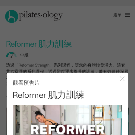
選單
Reformer 肌力訓練
中級
透過「Reformer Strength」系列課程，讓您的身體煥發活力。這套
共六堂課的系列課程，透過難度逐步提升的訓練，能有效鍛鍊深層
核心肌群、提升柔軟度，並Pilates 身體控制力。
觀看預告片
登入以啟動此程式。
關閉
Reformer 肌力訓練
簡介