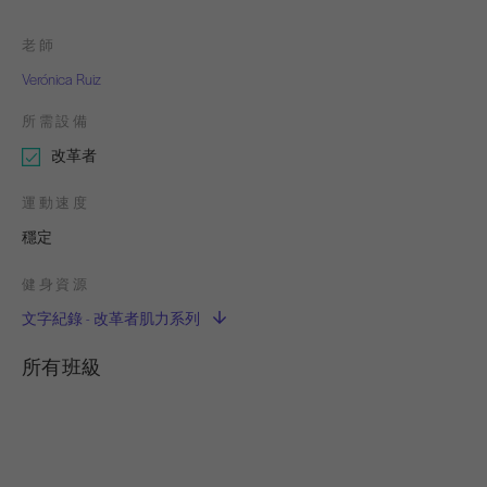
老師
Verónica Ruiz
所需設備
改革者
運動速度
穩定
健身資源
文字紀錄 - 改革者肌力系列
所有班級