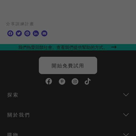
分享訓練計畫
F
T
P
L
E
a
w
i
i
m
c
i
n
n
a
我們熱愛回饋社會。查看我們提供幫助的方式。
e
t
t
k
i
b
t
e
e
l
o
e
r
d
開始免費試用
o
r
e
I
k
s
n
t
探索
關於我們
購物