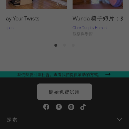
37:42
way Your Twists
Wunda 椅子短片：
rie-Capan
Clare Dunphy Hemani
習
觀察與學習
我們熱愛回饋社會。查看我們提供幫助的方式。
開始免費試用
探索