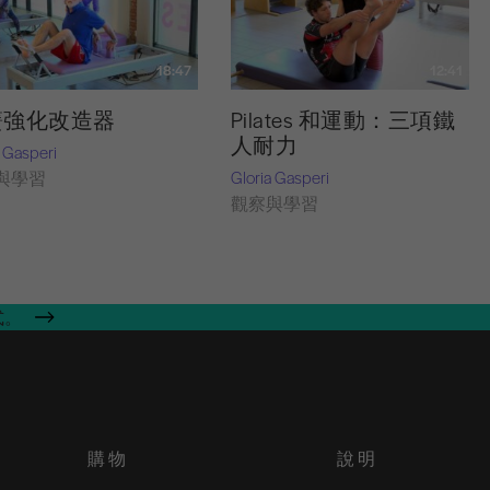
18:47
12:41
簧強化改造器
Pilates 和運動：三項鐵
人耐力
a Gasperi
Gloria Gasperi
與學習
觀察與學習
式。
購物
說明