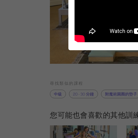
尋找類似的課程
中級
20 - 30 分鐘
附魔術圓圈的墊子
您可能也會喜歡的其他訓