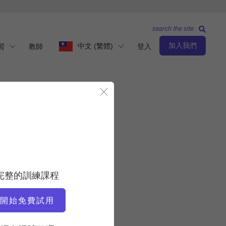
search the site
加入我們
中文 (繁體)
習
教師
登入
關閉模態視窗
中級
老師
完整的訓練課程
Gloria Gasperi
開始免費試用
運動速度