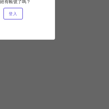
快速
經有帳號了嗎？
登入
所需設備
附魔術圓圈的墊子