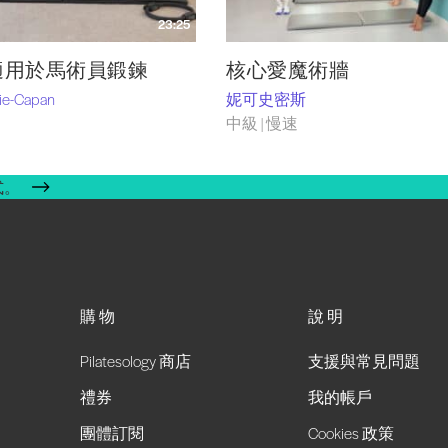
23:25
es 適用於馬術員鍛鍊
核心愛魔術牆
rie-Capan
妮可史密斯
中級 | 慢速
式。
購物
說明
Pilatesology 商店
支援與常見問題
禮券
我的帳戶
團體訂閱
Cookies 政策