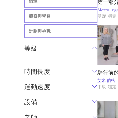
鍛煉
第一部
Alycea Unga
觀察與學習
基礎 | 穩定
計劃與挑戰
等級
時間長度
騎行前的Pi
艾米·伯格
運動速度
中級 | 穩定
設備
老師