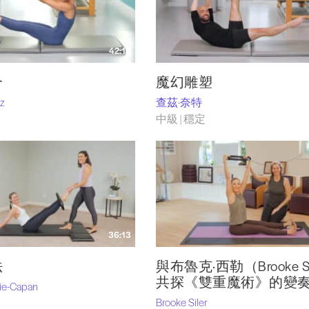
42:10
合
魔幻雕塑
iz
查茲·奈特
中級 | 穩定
36:13
法
與布魯克·西勒（Brooke Si
共探《雙重魔術》的變
rie-Capan
Brooke Siler