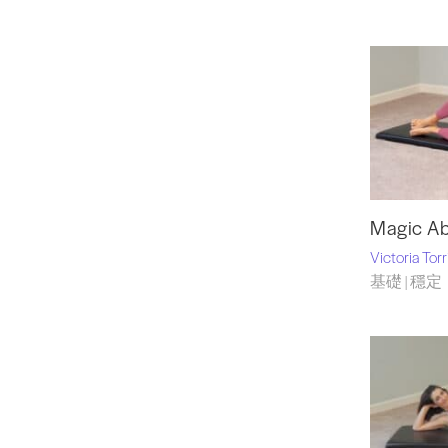
Magic Ab
Victoria Tor
基礎 | 穩定