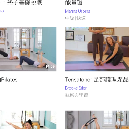
分：墊子基礎挑戰
能量環
ro
Marina Urbina
中級 | 快速
14:59
lates
Tensatoner 足部護理產品
Brooke Siler
觀察與學習