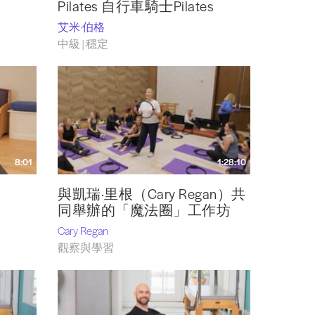
Pilates 自行車騎士Pilates
艾米·伯格
中級 | 穩定
8:01
1:28:10
與凱瑞·里根（Cary Regan）共
同舉辦的「魔法圈」工作坊
Cary Regan
觀察與學習