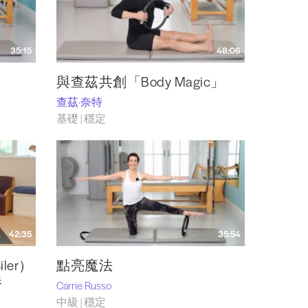
35:15
48:06
與查茲共創「Body Magic」
查茲·奈特
基礎 | 穩定
42:35
35:54
ler）
點亮魔法
奏
Carrie Russo
中級 | 穩定