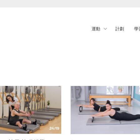
運動
計劃
學
24:19