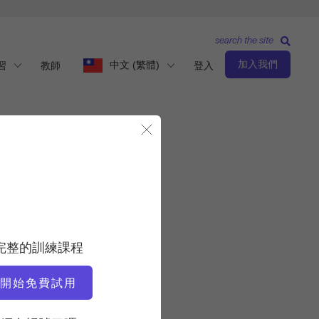
search the site
加入我們
中文 (繁體)
習
教師
登入
關閉模態視窗
基本等級
老師
完整的訓練課程
Victoria Torrie-Capan
開始免費試用
運動速度