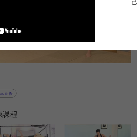
已
tes & 牆
練課程