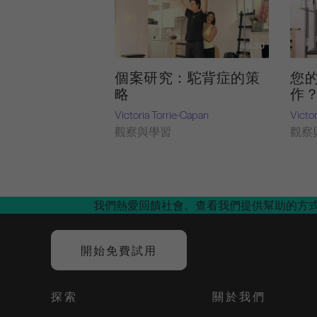
49:30
個案研究：駝背症的策
您
略
作
Victoria Torrie-Capan
Victo
觀察與學習
觀察
我們熱愛回饋社會。查看我們提供幫助的方
開始免費試用
探索
關於我們