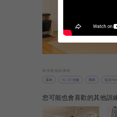
尋找類似的課程
基本
10 - 20 分鐘
馬特
站立Pila
您可能也會喜歡的其他訓