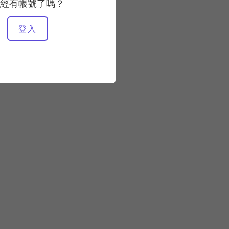
穩定
經有帳號了嗎？
登入
所需設備
馬特
站立Pilates & 牆