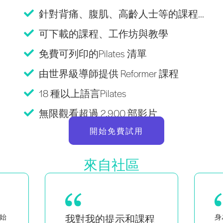
針對背痛、腹肌、高齡人士等的課程...
可下載的課程、工作坊與教學
免費可列印的Pilates 清單
由世界級導師提供 Reformer 課程
18 種以上語言Pilates
無限觀看超過 2,900 部影片
開始免費試用
來自社區
程
身為黑人與同性戀女性的雙胞
作