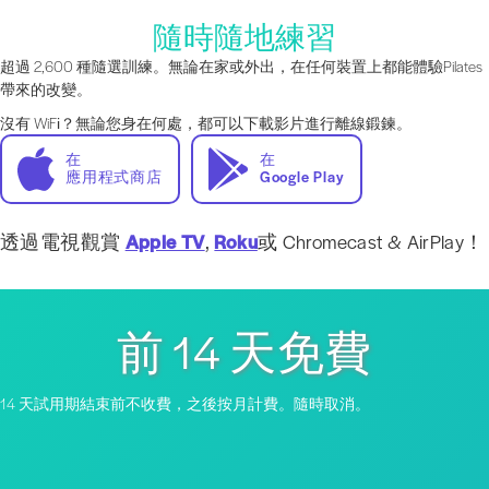
隨時隨地練習
超過 2,600 種隨選訓練。無論在家或外出，在任何裝置上都能體驗Pilates
帶來的改變。
沒有 WiFi？無論您身在何處，都可以下載影片進行離線鍛鍊。
在
在
應用程式商店
Google Play
透過電視觀賞
Apple TV
,
Roku
或 Chromecast & AirPlay！
前 14 天免費
14 天試用期結束前不收費，之後按月計費。隨時取消。