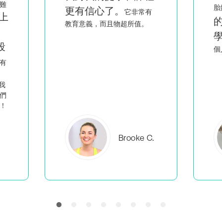
看到像我一樣
胎媽媽，
有
的人聰明又熱情地教
學
，讓我覺得不是只有我一
回
個人在做我該做的事。
C.
Everlea B.