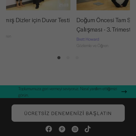
21:03
amış Dizler için Duvar Testi
Doğum Öncesi Tam Stü
Çalışması - 3. Trimester
d
 Öğren
Brett Howard
Gözlemle ve Öğren
Toplumumuza geri vermeyi seviyoruz. Nasıl yardım ettiğimizi
görün.
ÜCRETSIZ DENEMENIZI BAŞLATIN