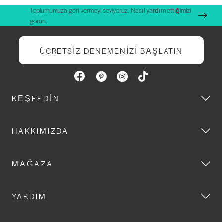
Toplumumuza geri vermeyi seviyoruz. Nasıl yardım ettiğimizi
görün.
ÜCRETSIZ DENEMENIZI BAŞLATIN
KEŞFEDIN
HAKKIMIZDA
MAĞAZA
YARDIM