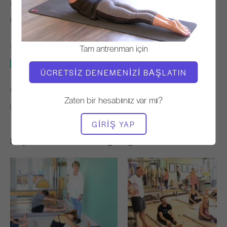
ÖĞRETMEN
VIDEO ZAMANI
Kim Reis
2:58
Tam antrenman için
GEREKLI EKIPMAN
Mat
ÜCRETSIZ DENEMENIZI BAŞLATIN
BENZER SINIFLARI BULUN
Zaten bir hesabınız var mı?
0 - 10 dakika
Mat
GIRIŞ YAP
Hoşunuza Gidebilecek Diğer Egzersizler