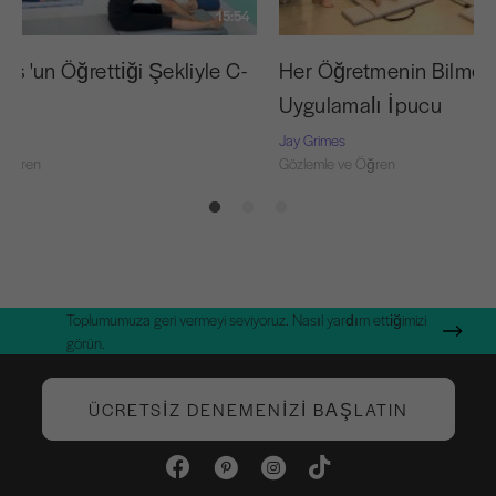
15:54
tes 'un Öğrettiği Şekliyle C-
Her Öğretmenin Bilmes
Uygulamalı İpucu
Jay Grimes
 Öğren
Gözlemle ve Öğren
Toplumumuza geri vermeyi seviyoruz. Nasıl yardım ettiğimizi
görün.
ÜCRETSIZ DENEMENIZI BAŞLATIN