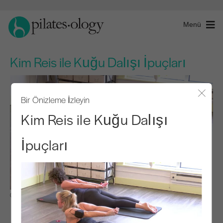
Menü
Kim Reis ile Kuğu Dalışı İpuçları
Bir Önizleme İzleyin
Modal
Kim Reis ile Kuğu Dalışı
İpuçları
Gözlemle ve Öğren