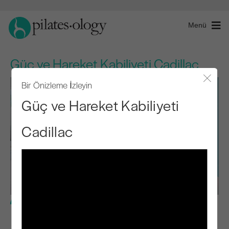
Menü
Güç ve Hareket Kabiliyeti Cadillac
Bir Önizleme İzleyin
Modal
Güç ve Hareket Kabiliyeti
Cadillac
Orta Seviye