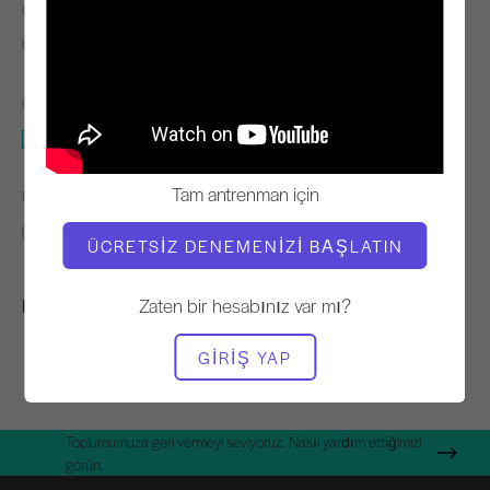
ÖĞRETMEN
EGZERSIZ TEMPOSU
Chaz Knight
Sabit
GEREKLI EKIPMAN
Cadillac
Tam antrenman için
BENZER SINIFLARI BULUN
Orta seviye
30 - 40 dakika
Cadillac
ÜCRETSIZ DENEMENIZI BAŞLATIN
Zaten bir hesabınız var mı?
Hoşunuza Gidebilecek Diğer Egzersizler
GIRIŞ YAP
Toplumumuza geri vermeyi seviyoruz. Nasıl yardım ettiğimizi
görün.