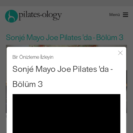
Menü
Sonjé Mayo Joe Pilates 'da - Bölüm 3
Bir Önizleme İzleyin
Modal
Sonjé Mayo Joe Pilates 'da -
Bölüm 3
Gözlemle ve Öğren