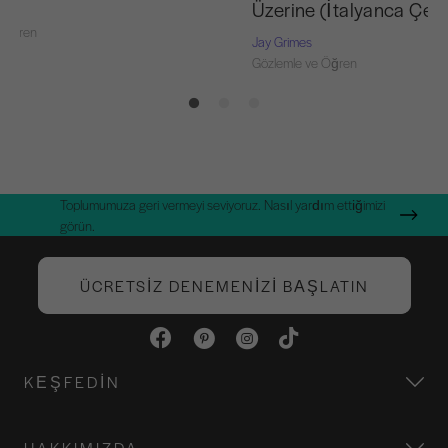
Üzerine (İtalyanca Çevir
 Öğren
Jay Grimes
Gözlemle ve Öğren
Toplumumuza geri vermeyi seviyoruz. Nasıl yardım ettiğimizi
görün.
ÜCRETSIZ DENEMENIZI BAŞLATIN
KEŞFEDIN
HAKKIMIZDA