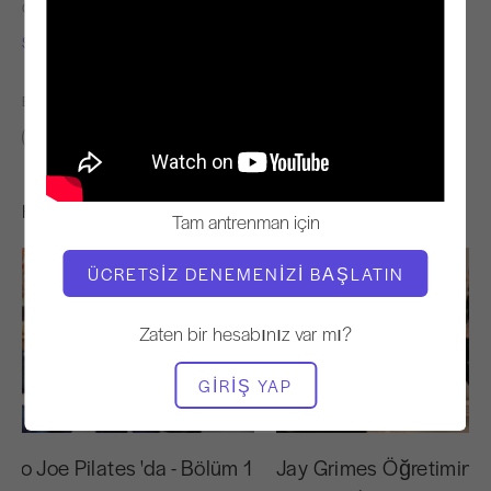
ÖĞRETMEN
VIDEO ZAMANI
Sonje Mayo
28:53
BENZER SINIFLARI BULUN
20 - 30 dakika
Hoşunuza Gidebilecek Diğer Egzersizler
Tam antrenman için
ÜCRETSIZ DENEMENIZI BAŞLATIN
Zaten bir hesabınız var mı?
GIRIŞ YAP
27:43
yo Joe Pilates 'da - Bölüm 1
Jay Grimes Öğretiminizi