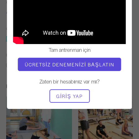
ÖĞRETMEN
VIDEO ZAMANI
Alisa Wyatt
3:23
GEREKLI EKIPMAN
Mat
Tam antrenman için
BENZER SINIFLARI BULUN
ÜCRETSIZ DENEMENIZI BAŞLATIN
0 - 10 dakika
Mat
Zaten bir hesabınız var mı?
Hoşunuza Gidebilecek Diğer Egzersizler
GIRIŞ YAP