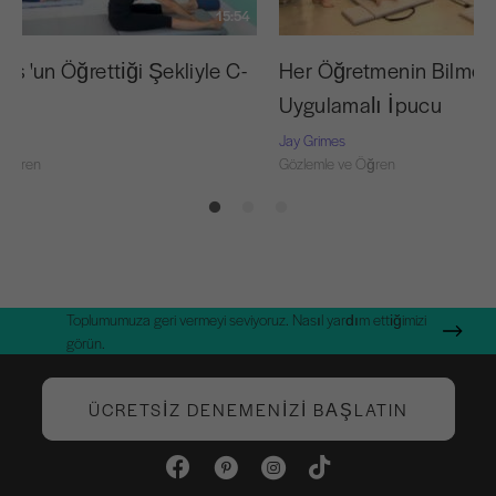
15:54
tes 'un Öğrettiği Şekliyle C-
Her Öğretmenin Bilmes
Uygulamalı İpucu
Jay Grimes
 Öğren
Gözlemle ve Öğren
Toplumumuza geri vermeyi seviyoruz. Nasıl yardım ettiğimizi
görün.
ÜCRETSIZ DENEMENIZI BAŞLATIN