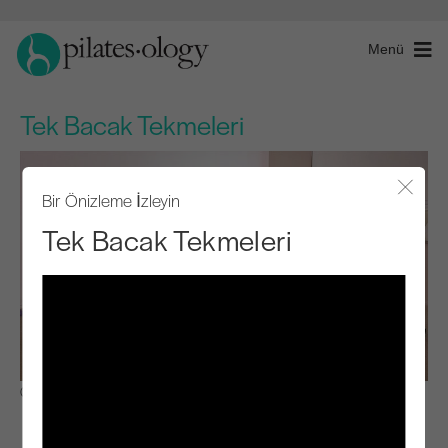
Menü
Tek Bacak Tekmeleri
Bir Önizleme İzleyin
Modal
Tek Bacak Tekmeleri
Gözlemle ve Öğren