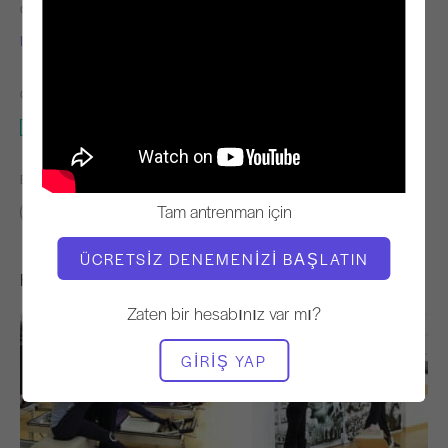
ÖĞRETMEN
EGZERSIZ TEMPOSU
Inelia Garcia
Sabit
GEREKLI EKIPMAN
Reformcu
BENZER SINIFLARI BULUN
Tam antrenman için
Gelişmiş
60+ dakika
Reformcu
ÜCRETSIZ DENEMENIZI BAŞLATIN
Hoşunuza Gidebilecek Diğer Egzersizler
Zaten bir hesabınız var mı?
GIRIŞ YAP