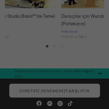
20:28
tes Studio Brasil™'de Temel
Dansçılar için Wunda 
er
(Portekizce)
Inelia Garcia
 Öğren
Gözlemle ve Öğren
Toplumumuza geri vermeyi seviyoruz. Nasıl yardım ettiğimizi
görün.
ÜCRETSIZ DENEMENIZI BAŞLATIN