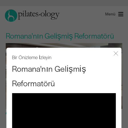
Menü
Romana'nın Gelişmiş Reformatörü
Bir Önizleme İzleyin
Modal
Romana'nın Gelişmiş
Reformatörü
İleri Seviye