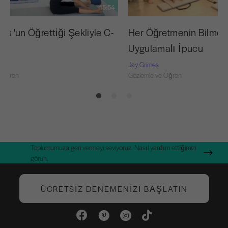
15:54
tes 'un Öğrettiği Şekliyle C-
Her Öğretmenin Bilmes
Uygulamalı İpucu
Jay Grimes
 Öğren
Gözlemle ve Öğren
Toplumumuza geri vermeyi seviyoruz. Nasıl yardım ettiğimizi
görün.
ÜCRETSIZ DENEMENIZI BAŞLATIN