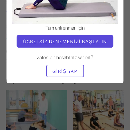
ÖĞRETMEN
VIDEO ZAMANI
Alisa Wyatt
2:13
Tam antrenman için
GEREKLI EKIPMAN
Mat
ÜCRETSIZ DENEMENIZI BAŞLATIN
BENZER SINIFLARI BULUN
Zaten bir hesabınız var mı?
0 - 10 dakika
Mat
GIRIŞ YAP
Hoşunuza Gidebilecek Diğer Egzersizler