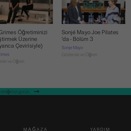
2:40:24
28:53
Grimes Öğretiminizi
Sonjé Mayo Joe Pilates
ştirmek Üzerine
'da - Bölüm 3
lyanca Çevirisiyle)
Sonje Mayo
rimes
Gözlemle ve Öğren
mle ve Öğren
ettiğimizi görün.
MAĞAZA
YARDIM