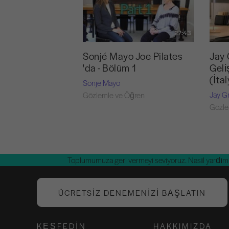
27:43
Sonjé Mayo Joe Pilates
Jay 
'da - Bölüm 1
Geli
(İta
Sonje Mayo
Jay G
Gözlemle ve Öğren
Gözle
Toplumumuza geri vermeyi seviyoruz. Nasıl yardım 
ÜCRETSIZ DENEMENIZI BAŞLATIN
KEŞFEDIN
HAKKIMIZDA