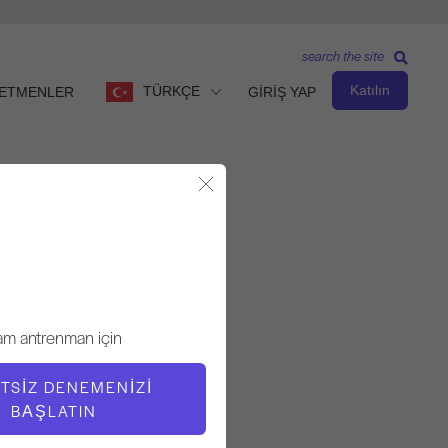
search the site
Katılın
TÜRKÇE
ETMENLER
GİRİŞ YAP
Modalı Kapat
Gözlemle ve Öğren
ÖĞRETMEN
am antrenman için
Inelia Garcia
TSIZ DENEMENIZI
VIDEO ZAMANI
BAŞLATIN
18:49