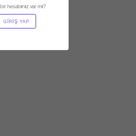
 bir hesabınız var mı?
GIRIŞ YAP