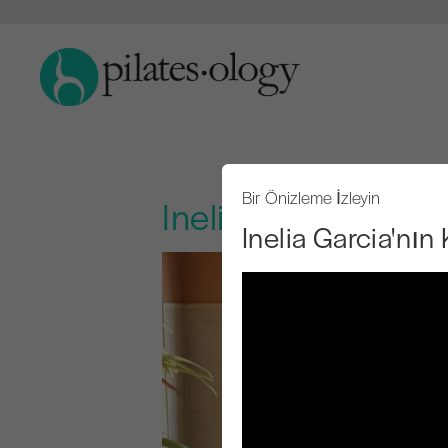
Bir Önizleme İzleyin
Inelia Garcia'nın K
Inelia Garcia'nın