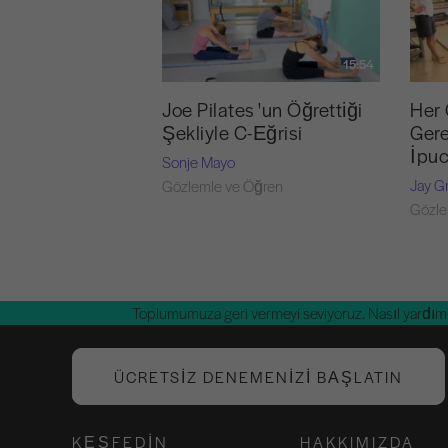
15:54
Joe Pilates 'un Öğrettiği
Her 
Şekliyle C-Eğrisi
Gere
İpu
Sonje Mayo
Jay G
Gözlemle ve Öğren
Gözle
Toplumumuza geri vermeyi seviyoruz. Nasıl yardım 
ÜCRETSIZ DENEMENIZI BAŞLATIN
KEŞFEDIN
HAKKIMIZDA