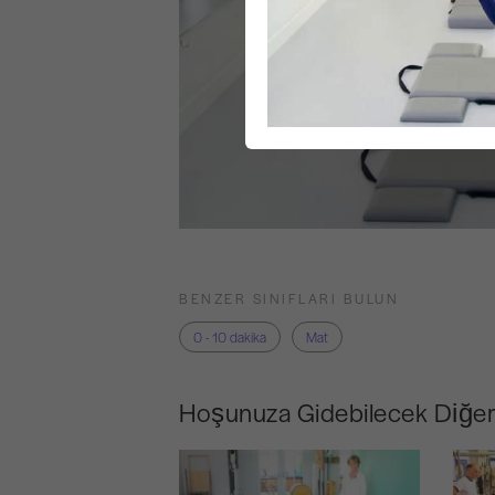
BENZER SINIFLARI BULUN
0 - 10 dakika
Mat
Hoşunuza Gidebilecek Diğer 