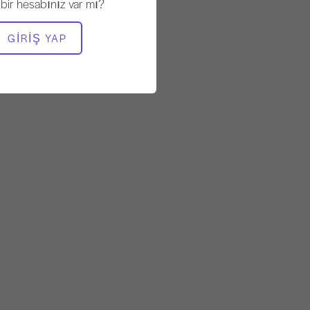
 bir hesabınız var mı?
GEREKLI EKIPMAN
GIRIŞ YAP
Mat