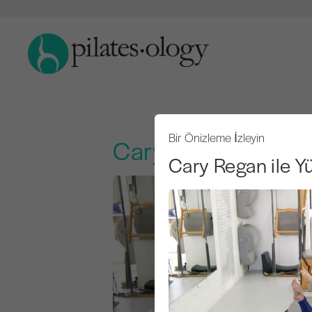
Bir Önizleme İzleyin
Cary Regan ile Yüz
Cary Regan ile Y