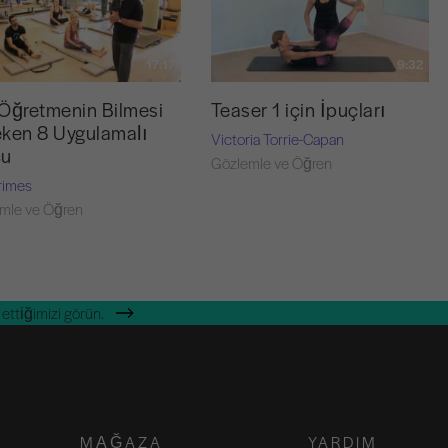
17:17
9:32
Öğretmenin Bilmesi
Teaser 1 için İpuçları
ken 8 Uygulamalı
Victoria Torrie-Capan
cu
Gözlemle ve Öğren
rimes
mle ve Öğren
ettiğimizi görün.
MAĞAZA
YARDIM