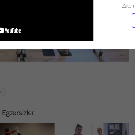
Zaten
i
Egzersizler