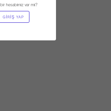
Yavaş
 bir hesabınız var mı?
GEREKLI EKIPMAN
GIRIŞ YAP
Ayak Düzeltici