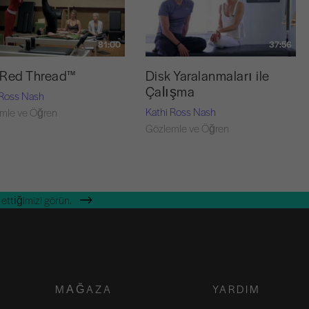
81:00
37:56
 Red Thread™
Disk Yaralanmaları ile
Çalışma
 Ross Nash
Kathi Ross Nash
mle ve Öğren
Gözlemle ve Öğren
ettiğimizi görün.
MAĞAZA
YARDIM