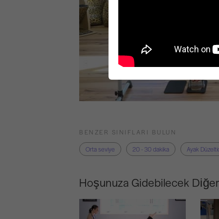
BENZER SINIFLARI BULUN
Orta seviye
20 - 30 dakika
Ayak Düzeltic
Hoşunuza Gidebilecek Diğer 