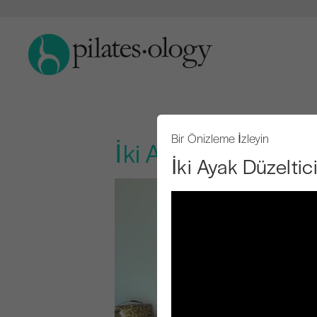
Bir Önizleme İzleyin
İki Ayak Düzeltici
İki Ayak Düzelti