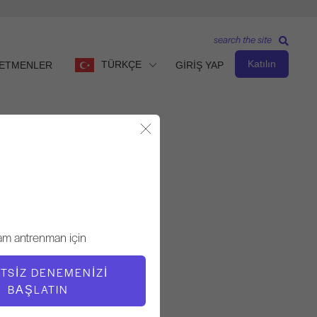
search the site
Katılın
TÜRKÇE
ETMENLER
GİRİŞ YAP
Modalı Kapat
Orta Seviye
ÖĞRETMEN
am antrenman için
Kathi Ross Nash
TSIZ DENEMENIZI
BAŞLATIN
EGZERSIZ TEMPOSU