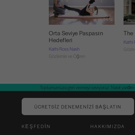
34:12
Orta Seviye Paspasın
The
Hedefleri
Kathi
Kathi Ross Nash
Gözle
Gözlemle ve Öğren
Toplumumuza geri vermeyi seviyoruz. Nasıl yardım 
ÜCRETSIZ DENEMENIZI BAŞLATIN
KEŞFEDIN
HAKKIMIZDA