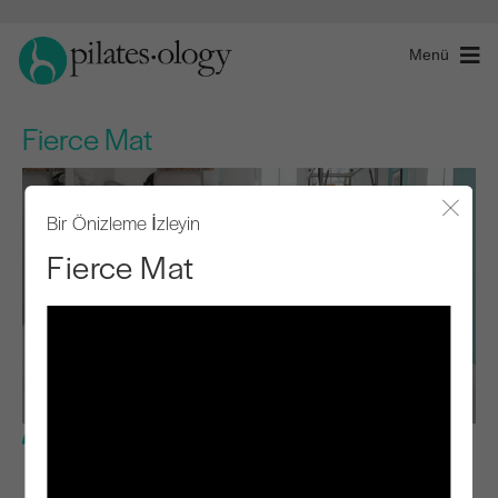
Menü
Fierce Mat
Bir Önizleme İzleyin
Modal
Fierce Mat
İleri Seviye