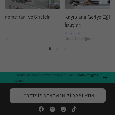
7:27
Esneme Yanı ve Sırt için
Kayışlarla Geriye Eğilm
İpuçları
Monica Felix
 Öğren
Gözlemle ve Öğren
Toplumumuza geri vermeyi seviyoruz. Nasıl yardım ettiğimizi
görün.
ÜCRETSIZ DENEMENIZI BAŞLATIN