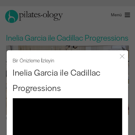
Menü
Inelia Garcia ile Cadillac Progressions
Bir Önizleme İzleyin
Modal
Inelia Garcia ile Cadillac
Progressions
Gözlemle ve Öğren