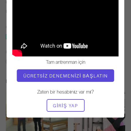
ÖĞRETMEN
VIDEO ZAMANI
Inelia Garcia
2:35:20
GEREKLI EKIPMAN
Cadillac
BENZER SINIFLARI BULUN
Tam antrenman için
60+ dakika
Cadillac
ÜCRETSIZ DENEMENIZI BAŞLATIN
Hoşunuza Gidebilecek Diğer Egzersizler
Zaten bir hesabınız var mı?
GIRIŞ YAP