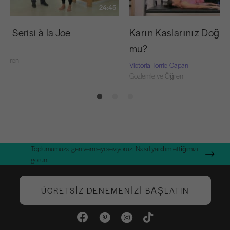
24:45
ol Serisi à la Joe
Karın Kaslarınız Doğru
mu?
 Öğren
Victoria Torrie-Capan
Gözlemle ve Öğren
Toplumumuza geri vermeyi seviyoruz. Nasıl yardım ettiğimizi
görün.
ÜCRETSIZ DENEMENIZI BAŞLATIN