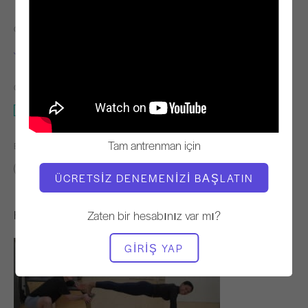
ÖĞRETMEN
EGZERSIZ TEMPOSU
Juan Estrada
Sabit
GEREKLI EKIPMAN
Yüksek Sandalye
Tam antrenman için
BENZER SINIFLARI BULUN
Temel
0 - 10 dakika
Yüksek Sandalye
ÜCRETSIZ DENEMENIZI BAŞLATIN
Hoşunuza Gidebilecek Diğer Egzersizler
Zaten bir hesabınız var mı?
GIRIŞ YAP