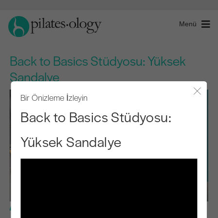
Menü
Back to Basics Stüdyosu: Yüksek
Sandalye
Bir Önizleme İzleyin
Modal
Back to Basics Stüdyosu:
Yüksek Sandalye
Temel Seviye