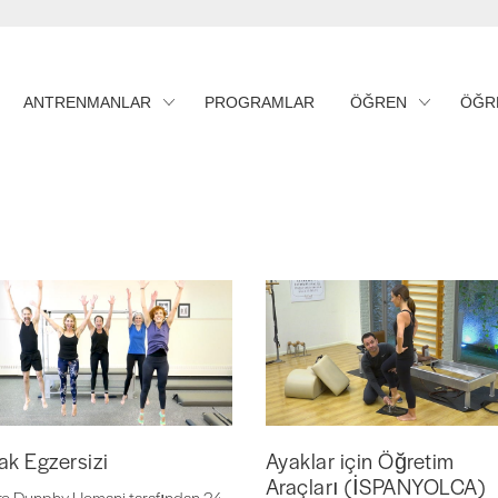
ANTRENMANLAR
PROGRAMLAR
ÖĞREN
ÖĞR
ak Egzersizi
Ayaklar için Öğretim
Araçları (İSPANYOLCA)
re Dunphy Hemani tarafından 24