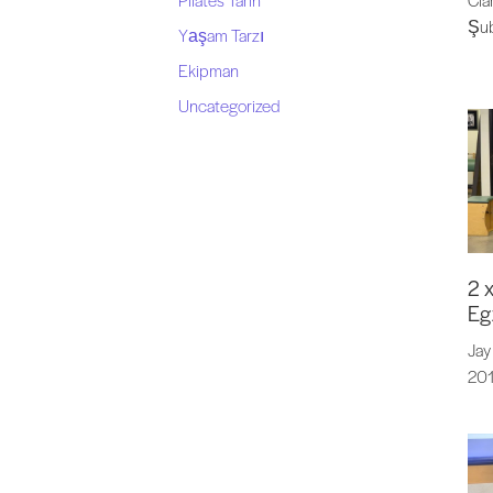
Şub
Yaşam Tarzı
Ekipman
Uncategorized
2 
Eg
Jay
201