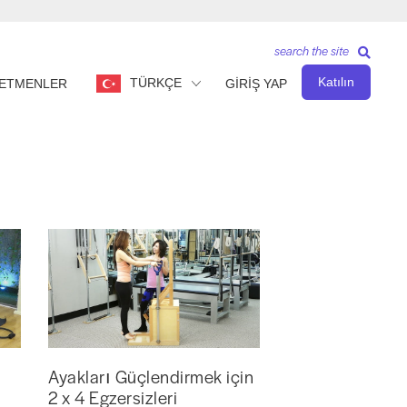
search the site
Katılın
TÜRKÇE
ETMENLER
GİRİŞ YAP
Ayakları Güçlendirmek için
2 x 4 Egzersizleri