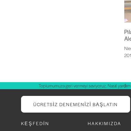
Pi
Ale
Nie
201
Toplumumuza geri vermeyi seviyoruz. Nasıl yardım 
ÜCRETSIZ DENEMENIZI BAŞLATIN
KEŞFEDIN
HAKKIMIZDA