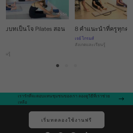
15:54
 รับบทเป็นโจ Pilates สอน
8 คำแนะนำที่ครูทุก
เจย์ ไกรมส์
สังเกตและเรียนรู้
ย
ียนรู้
เรารักที่จะตอบแทนชุมชนของเรา ลองดูวิธีที่เราช่วย
เหลือ
เริ่มทดลองใช้งานฟรี