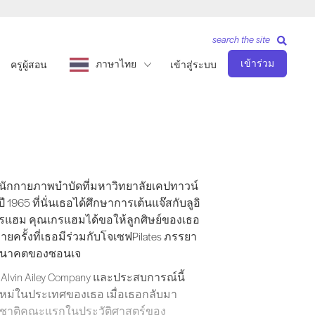
search the site
เข้าร่วม
ภาษาไทย
ครูผู้สอน
เข้าสู่ระบบ
นนักกายภาพบำบัดที่มหาวิทยาลัยเคปทาวน์ อาชีพการเป็นนักเต้นมืออ
็นนักกายภาพบำบัดที่มหาวิทยาลัยเคปทาวน์
965 ที่นั่นเธอได้ศึกษาการเต้นแจ๊สกับลูอิ
กรแฮม คุณเกรแฮมได้ขอให้ลูกศิษย์ของเธอ
ครั้งที่เธอมีร่วมกับโจเซฟPilates ภรรยา
่ออนาคตของซอนเจ
ะ Alvin Ailey Company และประสบการณ์นี้
ยใหม่ในประเทศของเธอ เมื่อเธอกลับมา
ชื้อชาติคณะแรกในประวัติศาสตร์ของ