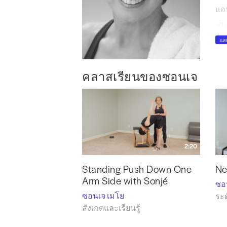
แอฟ
สไต
เค
แสด
กา
ปร
คลาสเรียนของซอนเจ
ซอน
เดอ
ในแ
เยี
2:20
Standing Push Down One
Ne
Arm Side with Sonjé
ซอ
ซอนเจ เมโย
ระด
สังเกตและเรียนรู้