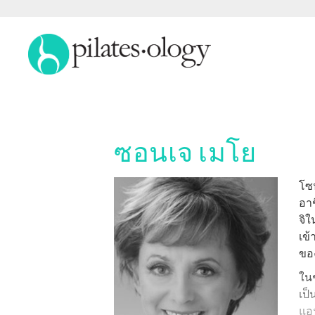
ซอนเจ เมโย
โซน
โซน
อาช
จิใ
เข้
ขอ
ในช
เป็
แอฟ