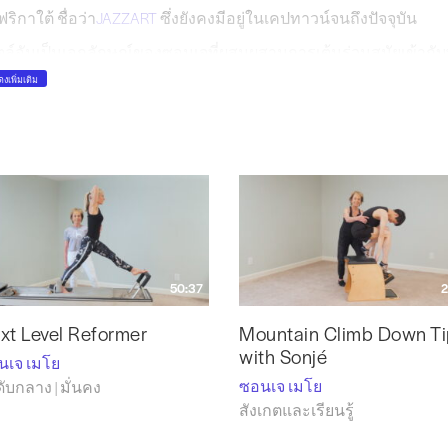
ริกาใต้ ชื่อว่า
JAZZART
ซึ่งยังคงมีอยู่ในเคปทาวน์จนถึงปัจจุบัน
ล์อันเป็นเอกลักษณ์ของซอนเจที่ผสมผสานการเต้นร่วมสมัยเข้ากั
รื่องหมายการค้าของเธอและนำไปสู่การยอมรับในระดับโลกสำหรั
งเพิ่มเติม
รออกแบบท่าเต้นเชิงประท้วงของซอนเจได้นำความทุกข์ยากของระบบ
ะเทศแอฟริกาใต้
เจ กลับมาสหรัฐอเมริกาในปี 1995 และตั้งรกรากที่แนชวิลล์ ซึ่งส
ร์บิลต์ ในปี 2003 เธอเกษียณจากการเต้นรำและกลับมาPilates ซอนเ
นชวิลล์ ซึ่งเธอสอนมาเป็นเวลา 10 ปีแล้ว
่ยมชม Sonje ที่
SonjéMayo.com
และติดตามเธอทางอินสตาแกรม
@may
50:37
2
xt Level Reformer
Mountain Climb Down Ti
with Sonjé
นเจ เมโย
ซอนเจ เมโย
ับกลาง | มั่นคง
สังเกตและเรียนรู้