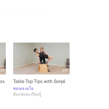
บพลวัตของแอฟริกา กลายเป็น
บ
JAZZART
ในช่วงทศวรรษที่ 70 และ 80
แบ่งแยกสีผิวไปสู่ผู้ชมทั้งในและนอก
ามีของเธอได้รับตำแหน่งที่มหาวิทยาลัยแวน
จบริหารสตูดิโอของตัวเองชื่อ
เดอะPilates
osonje
:23
2:21
ps
Table Top Tips with Sonjé
ซอนเจ เมโย
สังเกตและเรียนรู้