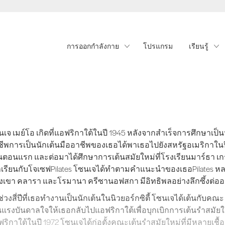
การออกกำลังกาย
โปรแกรม
เรียนรู้
เจ เมย์โอ เกิดที่แอฟริกาใต้ในปี 1945 หลังจากสำเร็จการศึกษาเป็
เจ เมย์โอ เกิดที่แอฟริกาใต้ในปี 1945 หลังจากสำเร็จการศึกษาเป
ีพการเป็นนักเต้นมืออาชีพของเธอได้พาเธอไปยังสหรัฐอเมริกาในปี 1
นตอนแรก และต่อมาได้ศึกษาการเต้นสมัยใหม่ที่โรงเรียนมาร์ธา เ
าเรียนกับโจเซฟPilates โซนเจได้ทำตามคำแนะนำของเธอPilates หลาย
งเขา คลารา และโรมานา ครีซานอฟสกา มีอิทธิพลอย่างลึกซึ้งต
่วงสี่ปีที่เธอทำงานเป็นนักเต้นในนิวยอร์กซิตี้ โซนเจได้เต้นกับคณ
นแรงบันดาลใจให้เธอกลับไปแอฟริกาใต้เพื่อบุกเบิกการเต้นรำสมั
ริกาใต้ในปี 1972 โซนเจได้ก่อตั้งคณะเต้นรำสมัยใหม่ที่มีหลายเ