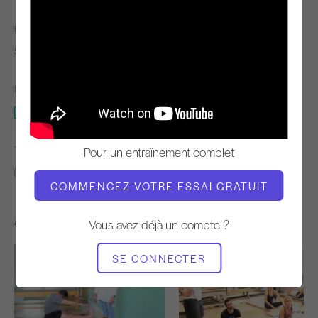
ENSEIGNANT
L'HEURE DE LA VIDÉO
Shari Berkowitz
10:05
MATÉRIEL NÉCESSAIRE
Mat
TROUVER DES COURS SIMILAIRES POUR
Pour un entraînement complet
0 - 10 min
Mat
COMMENCEZ VOTRE ESSAI GRATUIT
Autres séances d'entraînement
Vous avez déjà un compte ?
SE CONNECTER