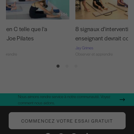
15:54
e en C telle que l'a
8 signaux d'interventio
ée Joe Pilates
enseignant devrait conn
Jay Grimes
 apprendre
Observer et apprendre
Nous aimons rendre service à notre communauté. Voyez
comment nous aidons.
COMMENCEZ VOTRE ESSAI GRATUIT