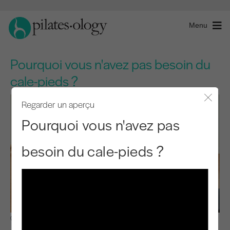
Menu
Pourquoi vous n'avez pas besoin du
cale-pieds ?
Regarder un aperçu
Fermer
Pourquoi vous n'avez pas
besoin du cale-pieds ?
Observer et apprendre