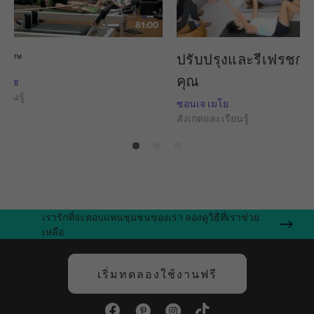
81:00
แดง™
ปรับปรุงและรีเฟรชก
คุณ
์ แนช
ียนรู้
ซอนเจ เมโย
สังเกตและเรียนรู้
เรารักที่จะตอบแทนชุมชนของเรา ลองดูวิธีที่เราช่วย
เหลือ
เริ่มทดลองใช้งานฟรี