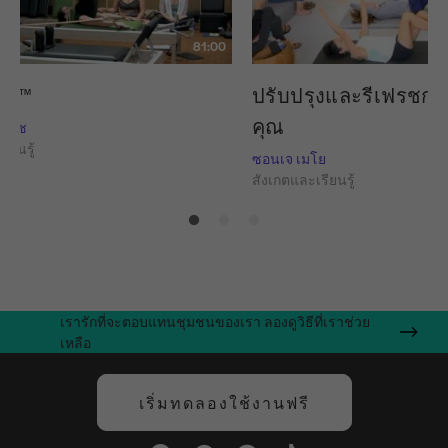
81:00
แดง™
ปรับปรุงและรีเฟรชก
คุณ
์ แนช
ียนรู้
ซอนเจ เมโย
สังเกตและเรียนรู้
เรารักที่จะตอบแทนชุมชนของเรา ลองดูวิธีที่เราช่วย
เหลือ
เริ่มทดลองใช้งานฟรี