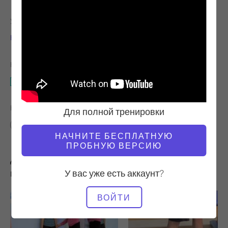
УЧИТЕЛЬ
ТЕМП ТРЕНИРОВКИ
Ниедра Габриэль
Стабильный
НЕОБХОДИМОЕ ОБОРУДОВАНИЕ
Cadillac
НАЙТИ ПОХОЖИЕ КЛАССЫ ДЛЯ
Для полной тренировки
Расширенный
20 - 30 мин
Cadillac
НАЧНИТЕ БЕСПЛАТНУЮ
ПРОБНУЮ ВЕРСИЮ
Другие тренировки, которые вам могут
У вас уже есть аккаунт?
понравиться
ВОЙТИ