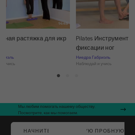
14:49
вная растяжка для икр
Pilates Инструменты
фиксации ног
абриэль
Ниедра Габриэль
и учись
Наблюдай и учись
Мы любим помогать нашему обществу.
Посмотрите, как мы помогаем.
НАЧНИТЕ БЕСПЛАТНУЮ ПРОБНУЮ