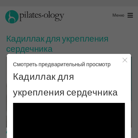
Меню
Кадиллак для укрепления
сердечника
Смотреть предварительный просмотр
Закры
Кадиллак для
укрепления сердечника
Продвинутый уровень