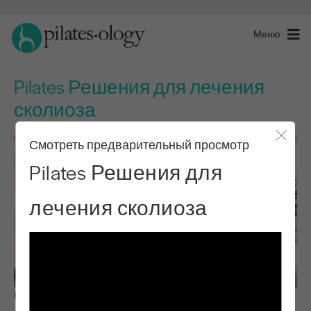
Меню
Pilates Решения для лечения
сколиоза
Смотреть предварительный просмотр
Закры
Pilates Решения для
лечения сколиоза
Наблюдай и учись