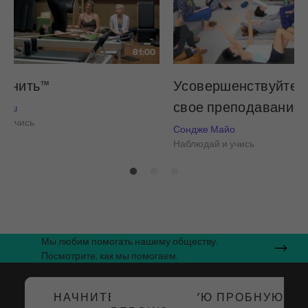
81:00
я нить™
Усовершенствуйте и
свое преподавание
 Нэш
и учись
Сондже Майо
Наблюдай и учись
Мы любим помогать нашему обществу.
Посмотрите, как мы помогаем.
НАЧНИТЕ БЕСПЛАТНУЮ ПРОБНУЮ