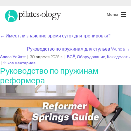
Меню
← Имеет ли значение время суток для тренировки?
Навигация
Руководство по пружинам для стульев Wunda →
по
Алиса Уайатт
|
30 апреля 2025 г.
|
ВСЁ
,
Оборудование
,
Как сделать
|
11 комментариев
постам
Руководство по пружинам
реформера