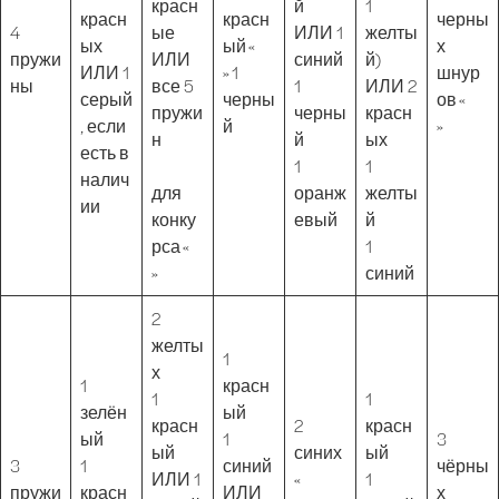
красн
й
1
красн
красн
черны
4
ые
ИЛИ 1
желты
ых
ый «
х
пружи
ИЛИ
синий
й)
ИЛИ 1
» 1
шнур
ны
все 5
1
ИЛИ 2
серый
черны
ов «
пружи
черны
красн
, если
й
»
н
й
ых
есть в
1
1
налич
для
оранж
желты
ии
конку
евый
й
рса «
1
»
синий
2
желты
1
х
1
красн
1
1
зелён
ый
красн
2
красн
ый
1
3
ый
синих
ый
3
1
синий
чёрны
ИЛИ 1
«
1
пружи
красн
ИЛИ
х