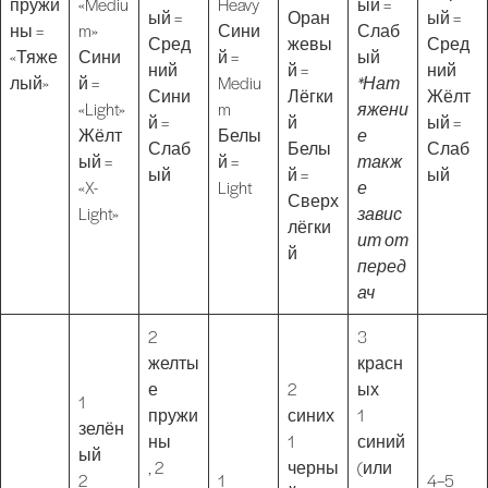
пружи
«Mediu
Heavy
ый =
ый =
Оран
ый =
ны =
m»
Сини
Слаб
Сред
жевы
Сред
«Тяже
Сини
й =
ый
ний
й =
ний
лый»
й =
Mediu
*Нат
Сини
Лёгки
Жёлт
«Light»
m
яжени
й =
й
ый =
Жёлт
Белы
е
Слаб
Белы
Слаб
ый =
й =
такж
ый
й =
ый
«X-
Light
е
Сверх
Light»
завис
лёгки
ит от
й
перед
ач
2
3
желты
красн
е
2
ых
1
пружи
синих
1
зелён
ны
1
синий
ый
, 2
черны
(или
2
1
4–5