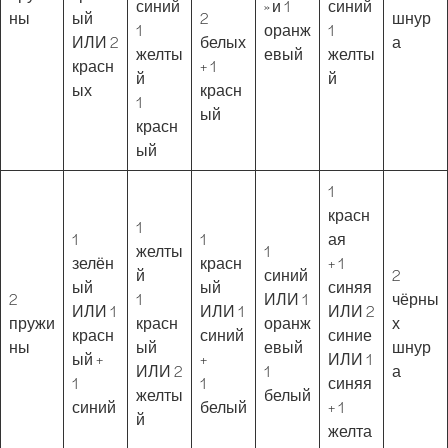
синий
» и 1
синий
ны
ый
2
шнур
1
оранж
1
ИЛИ 2
белых
а
желты
евый
желты
красн
+ 1
й
й
ых
красн
1
ый
красн
ый
1
красн
1
1
1
ая
желты
1
зелён
красн
+ 1
й
синий
2
ый
ый
синяя
2
1
ИЛИ 1
чёрны
ИЛИ 1
ИЛИ 1
ИЛИ 2
пружи
красн
оранж
х
красн
синий
синие
ны
ый
евый
шнур
ый +
+
ИЛИ 1
ИЛИ 2
1
а
1
1
синяя
желты
белый
синий
белый
+ 1
й
желта