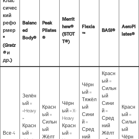
Клас
сичес
кий
Merrit
рефо
Balanc
Peak
hew®
Flexia
AeroPi
рмер
ed
Pilates
BASI®
(STOT
™
lates®
*
Body®
®
T®)
(
Gratz
®
и
др.)
Красн
ый =
Чёрн
Сильн
ый =
Зелён
ый
Тяжёл
ый =
Чёрн
Сини
Красн
ый
Красн
«Heavy
ый = X-
й =
ый =
Сини
ый =
»
Heavy
Сред
Сильн
й =
Сильн
Красн
Красн
ний
ый
Сред
ый
Все 4
ый =
ый =
Жёлт
Жёлт
ний
Чёрн