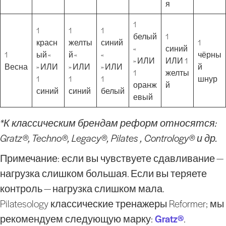
я
1
1
1
1
белый
1
красн
желты
синий
1
«
синий
1
ый «
й «
«
чёрны
» ИЛИ
ИЛИ 1
Весна
» ИЛИ
» ИЛИ
» ИЛИ
й
1
желты
1
1
1
шнур
оранж
й
синий
синий
белый
евый
*К классическим брендам реформ относятся:
Gratz®, Techno®, Legacy®, Pilates , Contrology® и др.
Примечание: если вы чувствуете сдавливание —
нагрузка слишком большая. Если вы теряете
контроль — нагрузка слишком мала.
Pilatesology классические тренажеры Reformer; мы
рекомендуем следующую марку:
Gratz®
.