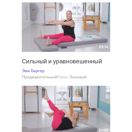
23:14
Сильный и уравновешенный
Эми Бергер
ПредварительныйPilates | Базовый
24:20