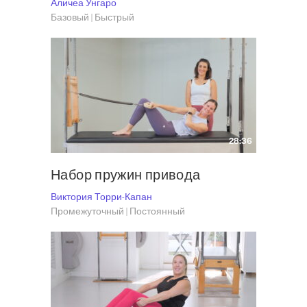
Аличеа Унгаро
Базовый | Быстрый
28:36
Набор пружин привода
Виктория Торри-Капан
Промежуточный | Постоянный