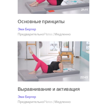
21:11
Основные принципы
Эми Бергер
ПредварительноPilates | Медленно
22:45
Выравнивание и активация
Эми Бергер
ПредварительноPilates | Медленно