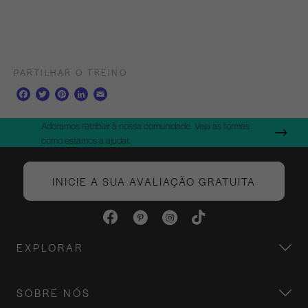
PARTILHAR O TREINO
F
T
P
L
E
a
w
i
i
m
c
i
n
n
a
Adoramos retribuir à nossa comunidade. Veja as formas
e
t
t
k
i
como estamos a ajudar.
b
t
e
e
l
o
e
r
d
o
r
e
I
INICIE A SUA AVALIAÇÃO GRATUITA
k
s
n
t
EXPLORAR
SOBRE NÓS