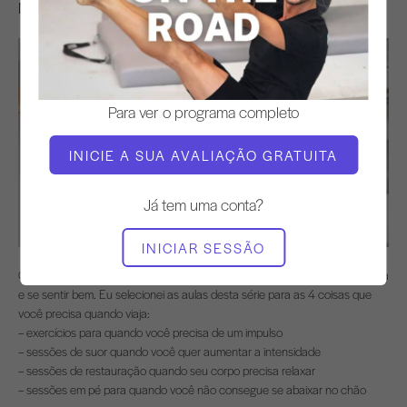
Na estrada INTRO
Para ver o programa completo
INICIE A SUA AVALIAÇÃO GRATUITA
Já tem uma conta?
INICIAR SESSÃO
Quando você estiver viajando, Pilates é o melhor treino para ficar em forma
e se sentir bem. Eu selecionei as aulas desta série para as 4 coisas que
você precisa quando viaja:
– exercícios para quando você precisa de um impulso
– sessões de suor quando você quer aumentar a intensidade
– sessões de restauração quando seu corpo precisa relaxar
– sessões em pé para quando você não consegue se abaixar no chão